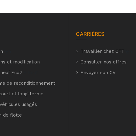
CARRIÈRES
on
hyh
Travailler chez CFT
hyh
ns et modification
Consulter nos offres
 neuf Eco2
E Eco2
Envoyer son CV
e de reconditionnement
court et long-terme
véhicules usagés
t
n de flotte