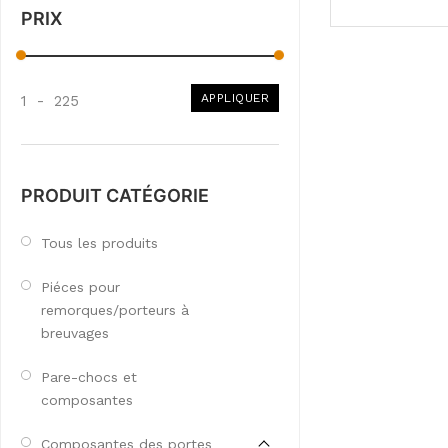
PRIX
APPLIQUER
1
-
225
PRODUIT CATÉGORIE
Tous les produits
Piéces pour
remorques/porteurs à
breuvages
Pare-chocs et
composantes
Composantes des portes