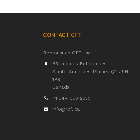
CONTACT CFT
Remorques CFT Inc.
65, rue des Entreprises
Sainte-Anne-des-Plaines QC J5N
1K9
Canada
+1 844-360-2025
info@rcft.ca