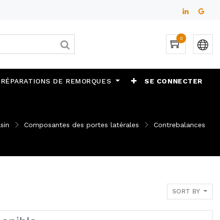
0
 RÉPARATIONS DE REMORQUES
SE CONNECTER
sin
Composantes des portes latérales
Contrebalances
SORT BY