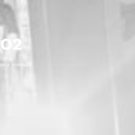
CO2
se à niveau?