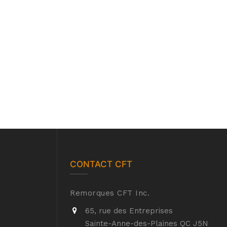
CONTACT CFT
Remorques CFT Inc.
65, rue des Entreprises
Sainte-Anne-des-Plaines QC J5N