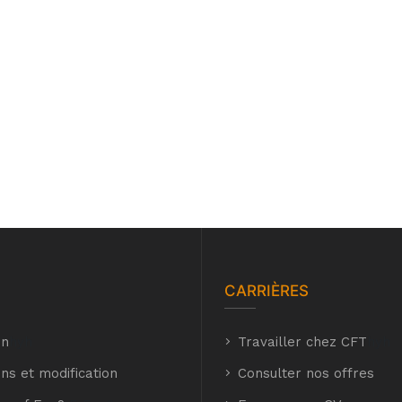
CARRIÈRES
on
hyh
Travailler chez CFT
hyh
ns et modification
Consulter nos offres