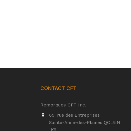
CONTACT CFT
Remorques CFT Inc.
65, rue des Entreprises
Sainte-Anne-des-Plaines QC J5N
1K9