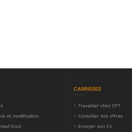
CARRIÈRES
on
hyh
Travailler chez CFT
hyh
ns et modification
Consulter nos offres
 neuf Eco2
E Eco2
Envoyer son CV