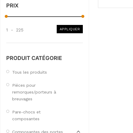
PRIX
APPLIQUER
1
-
225
PRODUIT CATÉGORIE
Tous les produits
Piéces pour
remorques/porteurs à
breuvages
Pare-chocs et
composantes
Composantes des portes