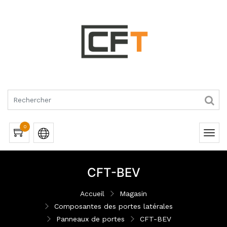
RQUES
0
CFT-BEV
Accueil
Magasin
Composantes des portes latérales
Panneaux de portes
CFT-BEV