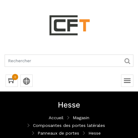
RQUES
0
Hesse
Accueil
Magasin
Composantes des portes latérales
Panneaux de portes
Hesse