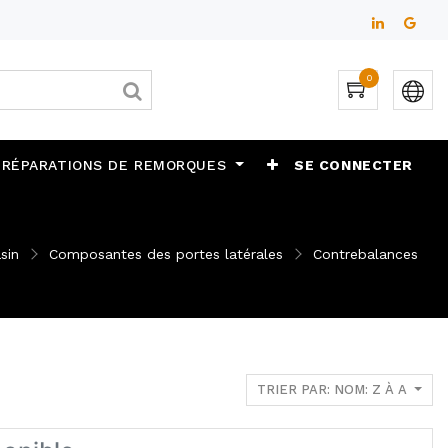
0
 RÉPARATIONS DE REMORQUES
SE CONNECTER
sin
Composantes des portes latérales
Contrebalances
TRIER PAR: NOM: Z À A