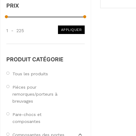
PRIX
APPLIQUER
1
-
225
PRODUIT CATÉGORIE
Tous les produits
Piéces pour
remorques/porteurs à
breuvages
Pare-chocs et
composantes
Composantes des portes