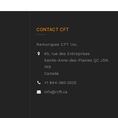
CONTACT CFT
Remorques CFT Inc.
65, rue des Entreprises
Sainte-Anne-des-Plaines QC J5N
1K9
Canada
+1 844-360-2025
info@rcft.ca