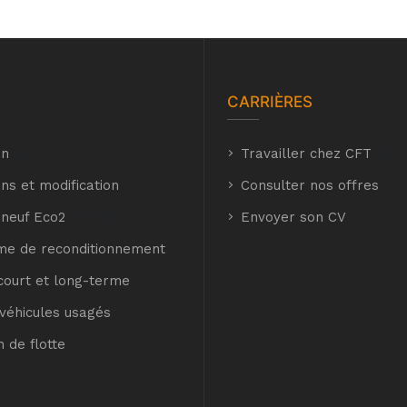
CARRIÈRES
on
hyh
Travailler chez CFT
hyh
ns et modification
Consulter nos offres
 neuf Eco2
E Eco2
Envoyer son CV
e de reconditionnement
court et long-terme
véhicules usagés
t
n de flotte