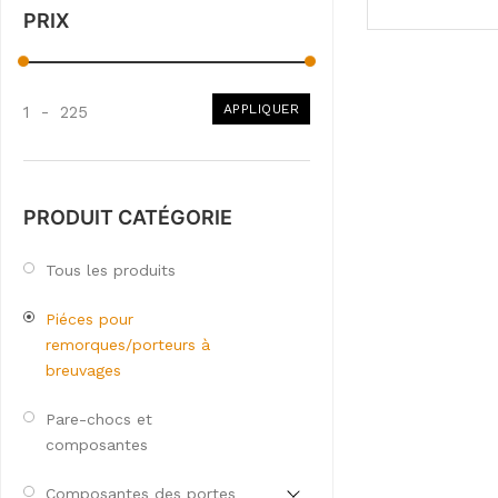
PRIX
APPLIQUER
1
-
225
PRODUIT CATÉGORIE
Tous les produits
Piéces pour
remorques/porteurs à
breuvages
Pare-chocs et
composantes
Composantes des portes