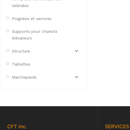
latérales
Poignées et serrures
Supports pour chariots
élévateurs
Structure
Tablettes
Marchepieds
CFT
Inc.
SERVICES