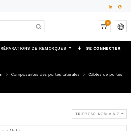
0
 RÉPARATIONS DE REMORQUES
SE CONNECTER
in
Composantes des portes latérales
Câbles de portes
TRIER PAR: NOM: A À Z