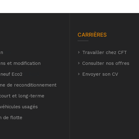
CARRIÈRES
on
hyh
Travailler chez CFT
hyh
ns et modification
Consulter nos offres
 neuf Eco2
E Eco2
Envoyer son CV
e de reconditionnement
court et long-terme
véhicules usagés
t
n de flotte