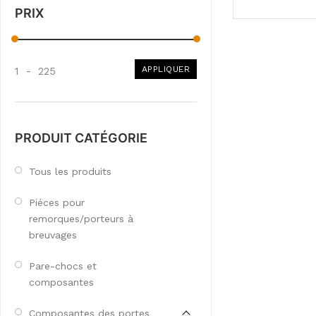
PRIX
APPLIQUER
1
-
225
PRODUIT CATÉGORIE
Tous les produits
Piéces pour
remorques/porteurs à
breuvages
Pare-chocs et
composantes
Composantes des portes