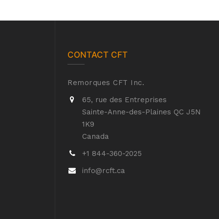
CONTACT CFT
Remorques CFT Inc.
65, rue des Entreprises
Sainte-Anne-des-Plaines QC J5N
1K9
Canada
+1 844-360-2025
info@rcft.ca