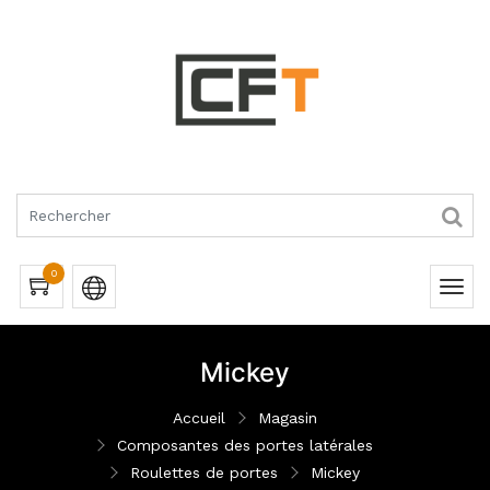
RQUES
0
Mickey
Accueil
Magasin
Composantes des portes latérales
Roulettes de portes
Mickey