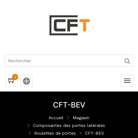
RQUES
0
CFT-BEV
Accueil
Magasin
Composantes des portes latérales
Roulettes de portes
CFT-BEV