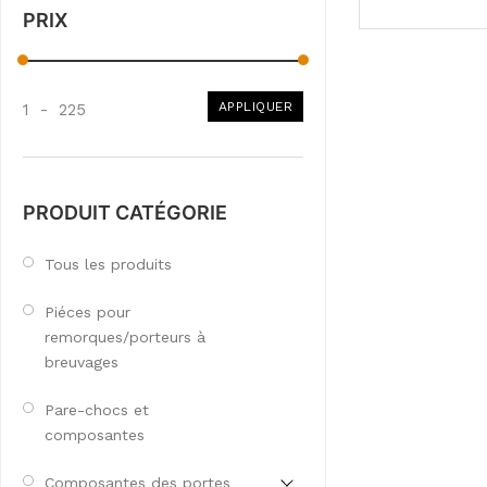
PRIX
APPLIQUER
1
-
225
PRODUIT CATÉGORIE
Tous les produits
Piéces pour
remorques/porteurs à
breuvages
Pare-chocs et
composantes
Composantes des portes