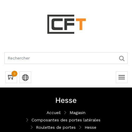
RQUES
0
Hesse
Accueil
Magasin
Composantes des portes latérales
Roulettes de portes
Hesse