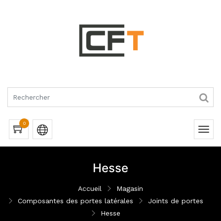
RQUES
0
Hesse
Accueil
Magasin
Composantes des portes latérales
Joints de portes
Hesse