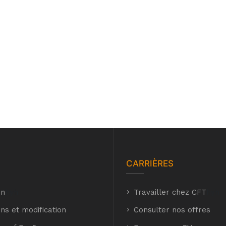
CARRIÈRES
on
hyh
Travailler chez CFT
hyh
ns et modification
Consulter nos offres