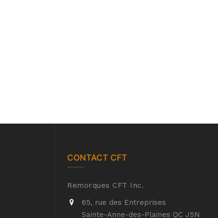
CONTACT CFT
Remorques CFT Inc.
65, rue des Entreprises
Sainte-Anne-des-Plaines QC J5N