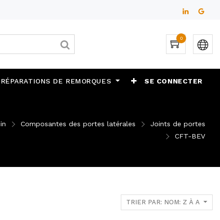
0
 RÉPARATIONS DE REMORQUES
SE CONNECTER
in
Composantes des portes latérales
Joints de portes
CFT-BEV
TRIER PAR: NOM: Z À A