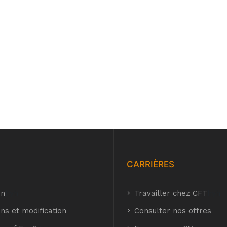
CARRIÈRES
on
hyh
Travailler chez CFT
hyh
ns et modification
Consulter nos offres