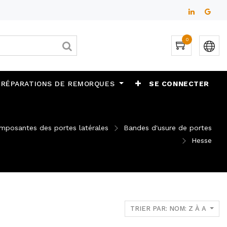
0
 RÉPARATIONS DE REMORQUES
SE CONNECTER
mposantes des portes latérales
Bandes d'usure de portes
Hesse
TRIER PAR: NOM: Z À A