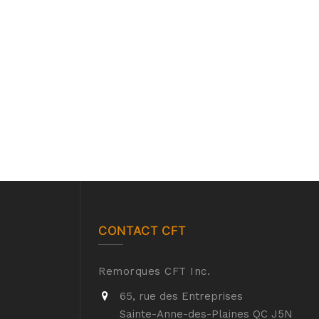
CONTACT CFT
Remorques CFT Inc.
65, rue des Entreprises
Sainte-Anne-des-Plaines QC J5N